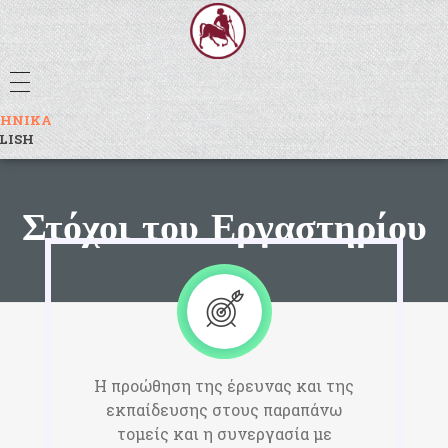
Εργαστήριο Καλλιτεχνικής & Μουσειακής Εκπαίδευσης
ΛΗΝΙΚΆ
LISH
Στόχοι του Εργαστηρίου
Η προώθηση της έρευνας και της
εκπαίδευσης στους παραπάνω
τομείς και η συνεργασία με